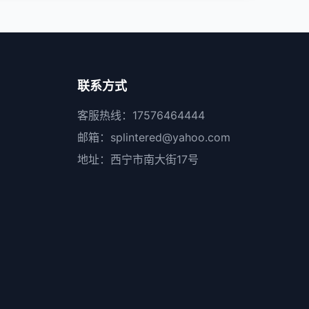
联系方式
客服热线：17576464444
邮箱：splintered@yahoo.com
地址：西宁市南大街17号