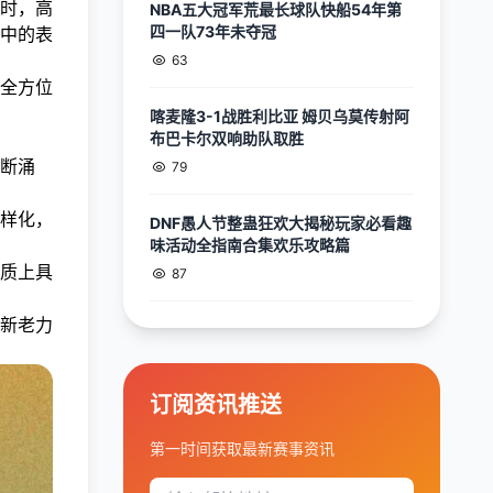
时，高
NBA五大冠军荒最长球队快船54年第
四一队73年未夺冠
中的表
63
全方位
喀麦隆3-1战胜利比亚 姆贝乌莫传射阿
布巴卡尔双响助队取胜
断涌
79
样化，
DNF愚人节整蛊狂欢大揭秘玩家必看趣
味活动全指南合集欢乐攻略篇
质上具
87
新老力
订阅资讯推送
第一时间获取最新赛事资讯