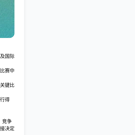
及国际
比赛中
关键比
行得
、竞争
接决定