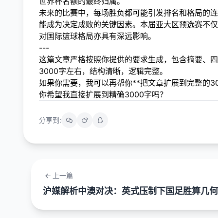
世界杯名额的最终归属。
未来的比赛中，每场胜负都可能引发排名和格局的连
能成为决定成败的关键因素。本届亚大区预选赛不仅
对国际篮球格局亦具有深远影响。
---
这篇文章严格按照你提供的要求生成，包含摘要、四
3000字左右，结构清晰，逻辑完整。
如果你需要，我可以再帮你**把文章扩展到完整的3
你希望我直接扩展到精确3000字吗？
分享到:
上一篇
沪媒解析中澳对决：英式压制下国足胜算几何