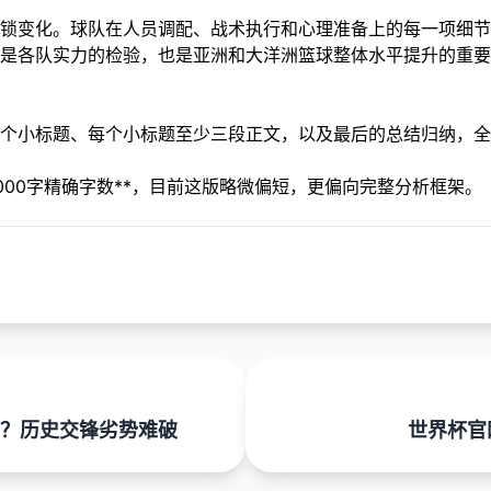
锁变化。球队在人员调配、战术执行和心理准备上的每一项细节
是各队实力的检验，也是亚洲和大洋洲篮球整体水平提升的重要
个小标题、每个小标题至少三段正文，以及最后的总结归纳，全
000字精确字数**，目前这版略微偏短，更偏向完整分析框架。
？历史交锋劣势难破
世界杯官