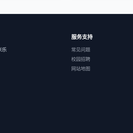
服务支持
米乐
常见问题
校园招聘
网站地图