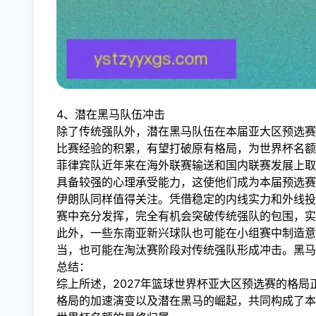
4、潜在黑马队伍冲击
除了传统强队外，潜在黑马队伍在本届亚大区预选赛
比赛经验的积累，有望打破原有格局，为世界杯名额
菲律宾队近年来在海外联赛输送和国内联赛发展上取
具备较强的心理承受能力，这使他们成为本届预选赛
伊朗队同样值得关注。凭借稳定的内线实力和外线投
赛中充分发挥，完全有机会突破传统强队的包围，实
此外，一些东南亚新兴球队也可能在小组赛中制造意
当，也可能在淘汰赛阶段对传统强队形成冲击。黑马
总结：
综上所述，2027年篮球世界杯亚大区预选赛的格
格局的加速演变以及潜在黑马的崛起，共同构成了本