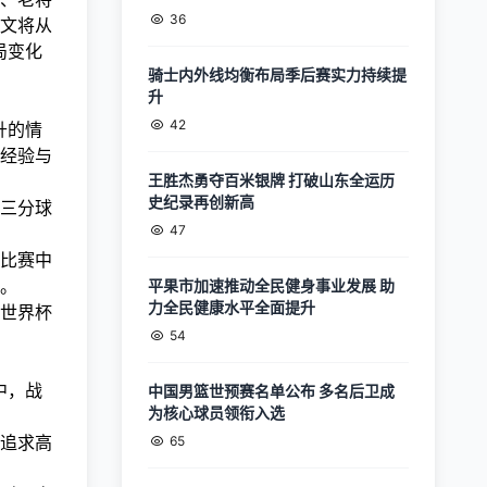
36
文将从
局变化
骑士内外线均衡布局季后赛实力持续提
升
42
升的情
经验与
王胜杰勇夺百米银牌 打破山东全运历
史纪录再创新高
三分球
47
比赛中
。
平果市加速推动全民健身事业发展 助
力全民健康水平全面提升
世界杯
54
中，战
中国男篮世预赛名单公布 多名后卫成
为核心球员领衔入选
追求高
65