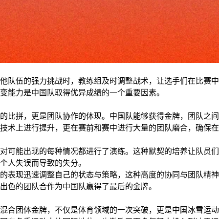
他队伍的强力挑战时，教练组及时调整战术，让选手们在比赛中
变能力是中国队取得优异成绩的一个重要因素。
的比拼，更是团队协作的体现。中国队能够获得金牌，团队之间
技术上进行提升，更在赛前和赛中进行大量的团队磨合，确保在
对可能出现的每种情况都进行了演练。这种默契的培养让队员们
个人失误而导致的失分。
的表现迅速调整自己的状态与策略，这种高度的协同与团队精神
种出色的团队合作为中国队赢得了最后的金牌。
混合团体金牌，不仅是体育领域的一次突破，更是中国冰雪运动