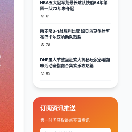
NBA五大冠军荒最长球队快船54年第
四一队73年未夺冠
61
喀麦隆3-1战胜利比亚 姆贝乌莫传射阿
布巴卡尔双响助队取胜
78
DNF愚人节整蛊狂欢大揭秘玩家必看趣
味活动全指南合集欢乐攻略篇
85
订阅资讯推送
第一时间获取最新赛事资讯