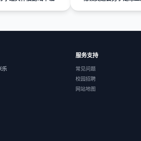
服务支持
米乐
常见问题
校园招聘
网站地图