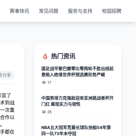
赛事快讯
常见问题
服务与支持
校园招聘
热门资讯
国足战平黎巴嫩零比零两轮不胜出线前
景陷入绝境世界杯预选赛形势严峻
分享
17
彰显了
中国男排力克强敌迎来亚洲挑战者杯开
术到战
门红 展现实力与韧性
一次重
25
合作以
。
NBA五大冠军荒最长球队快船54年第
手都在
四一队73年未夺冠