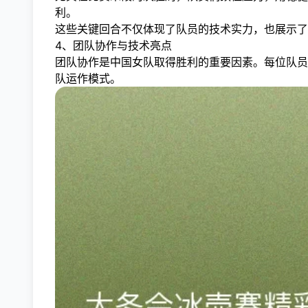
利。
这些关键回合不仅体现了队员的技术实力，也展示了
4、团队协作与技术亮点
团队协作是中国女队取得胜利的重要因素。每位队员
队运作模式。