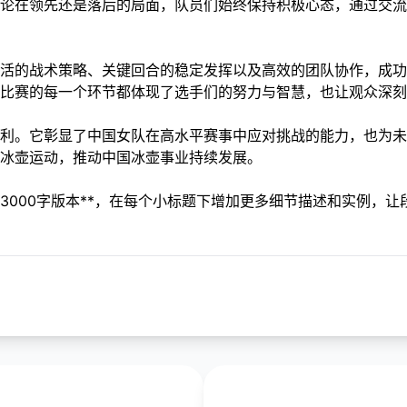
论在领先还是落后的局面，队员们始终保持积极心态，通过交流
活的战术策略、关键回合的稳定发挥以及高效的团队协作，成功
比赛的每一个环节都体现了选手们的努力与智慧，也让观众深刻
利。它彰显了中国女队在高水平赛事中应对挑战的能力，也为未
冰壶运动，推动中国冰壶事业持续发展。
3000字版本**，在每个小标题下增加更多细节描述和实例，让