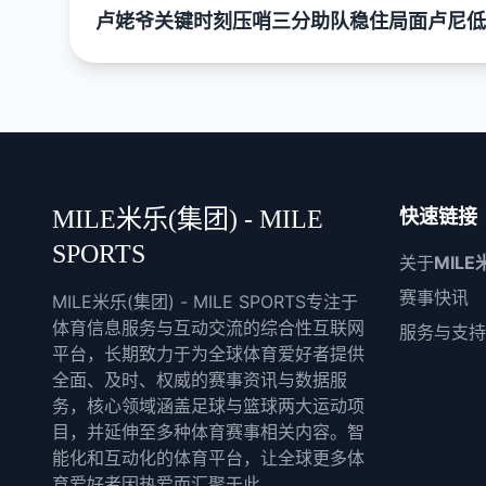
卢姥爷关键时刻压哨三分助队稳住局面卢尼低
MILE米乐(集团) - MILE
快速链接
SPORTS
关于
MILE
赛事快讯
MILE米乐(集团) - MILE SPORTS专注于
体育信息服务与互动交流的综合性互联网
服务与支持
平台，长期致力于为全球体育爱好者提供
全面、及时、权威的赛事资讯与数据服
务，核心领域涵盖足球与篮球两大运动项
目，并延伸至多种体育赛事相关内容。智
能化和互动化的体育平台，让全球更多体
育爱好者因热爱而汇聚于此。