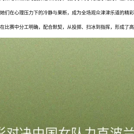
她们在心理压力下的冷静与果断，成为全场观众津津乐道的精彩
在比赛中分工明确，配合默契，从投掷、扫冰到指挥，形成了高