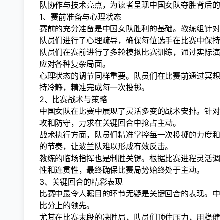
队协作与技术亮点，为读者呈现中国女队夺胜背后的
1、赛前准备与心理状态
赛前的充分准备是中国女队胜利的基础。教练组针对
队员们进行了心理疏导，确保每位选手在比赛中保持
队员们在赛前进行了多轮模拟比赛训练，通过实际演
应对各种复杂局面。
心理状态的调节同样重要。队员们在比赛前通过冥想
持冷静，精准完成每一次投掷。
2、比赛战术与策略
中国女队在比赛中展现了灵活多变的战术安排。针对
攻和防守，力求在关键回合中抢占主动。
战术执行方面，队员们精准掌控每一次投掷的力度和
的节奏，让波兰队难以形成有效反击。
教练的临场指挥也是制胜关键。根据比赛进程灵活调
性和连贯性，最终确保比赛局势始终处于主动。
3、关键回合的精彩表现
比赛中最令人瞩目的环节无疑是关键回合的表现。中
比分上的领先。
尤其在比赛末段的决胜局，队员们顶住压力，用稳健