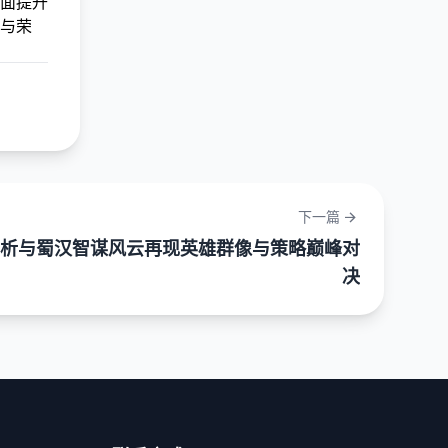
面提升
与荣
下一篇
析与蜀汉智谋风云再现英雄群像与策略巅峰对
决