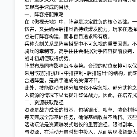
实现高手速成的目标。
一、阵容搭配策略
在《傲视天地》中，阵容是决定胜负的核心基础。一
伤害，又要确保后排具备持续爆发能力。玩家在选择
点进行阵容构建，而非盲目追求稀有度。
兵种克制关系是阵容搭配中不可忽视的重要因素。不
骑兵的牵制等。高手往往会根据对手阵容提前预判，
战斗初期便取得优势。
阵型布局同样影响战斗走势。合理的站位安排可以保
采用“双前排抗压+中排控制+后排输出”的结构，
合适阵型，是高手速成的关键环节。
此外，技能联动与缘分加成也不容忽视。部分武将之
入资源的情况下显著提升整体战力。因此，在培养武
二、资源获取路径
资源是战力成长的根基，包括银币、粮草、装备材料
每天完成全部基础任务，确保基础收益不断档。这些
活动玩法是资源爆发式增长的重要途径。限时副本、
与资源，在活动开启时集中投入，从而实现收益最大