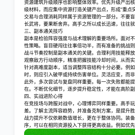
资源建筑升级顺序也影响整体效率。优先升级产出核
级材料，而应集中资源打造关键产出点，形成“重点
交易与合理消耗同样属于资源管理的一部分。不要盲
长武将，要果断舍弃。高手之所以成长迅速，往往就
三、副本通关技巧
副本是检验阵容强度与战术理解的重要场所。面对不
性策略。盲目硬闯往往事倍功半，而有准备的挑战则
战斗节奏控制是副本通关的关键。合理利用技能释放
观察敌方行动顺序，精准把握技能冷却时间，从而实
针对高难度副本，适当调整阵容结构十分必要。例如
时，则应引入破甲或持续伤害单位。灵活应变，而非
此外，多次尝试与复盘同样重要。每一次失败都能提
在。不断优化细节，逐步提升稳定性，才能在高阶副
四、实战进阶心得
在竞技场与跨服对战中，心理博弈同样重要。高手玩
差。了解主流阵容趋势，并准备克制方案，是提升胜
战力提升不仅依赖数值增长，更在于整体协同。装备
序，可以在相同资源投入下获得更高收益。例如优先