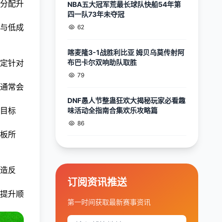
分配升
NBA五大冠军荒最长球队快船54年第
四一队73年未夺冠
与低成
62
喀麦隆3-1战胜利比亚 姆贝乌莫传射阿
定针对
布巴卡尔双响助队取胜
79
通常会
DNF愚人节整蛊狂欢大揭秘玩家必看趣
目标
味活动全指南合集欢乐攻略篇
86
板所
造反
订阅资讯推送
提升顺
第一时间获取最新赛事资讯