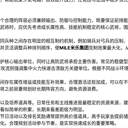
个合理的阵容必须兼顾输出、防御与控制能力，既要保证前排能
武将时，应优先考虑成长属性高、技能机制稳定的核心武将，围
同兵种之间存在明显的相互制约机制，例如骑兵对弓兵的压制、
并灵活调整兵种排列顺序，使
MILE米乐集团
克制效果最大化，
护核心输出单位，同时让高防武将承担主要伤害。常见的稳健型
而速攻流则强调集中火力快速击溃敌方关键单位。根据不同战斗环
间存在属性增益或技能互补效果，合理激活这些加成，可以在不
将之前就要规划好长期阵容方向，避免资源浪费。
以及培养道具等。日常任务和主线推进是最稳定的资源来源，建
看似简单的积累，长期来看差距极为明显。
节日活动以及排名奖励通常提供高价值道具，高手玩家会提前储
化。合理规划活动参与节奏，是实现快速成长的重要策略。