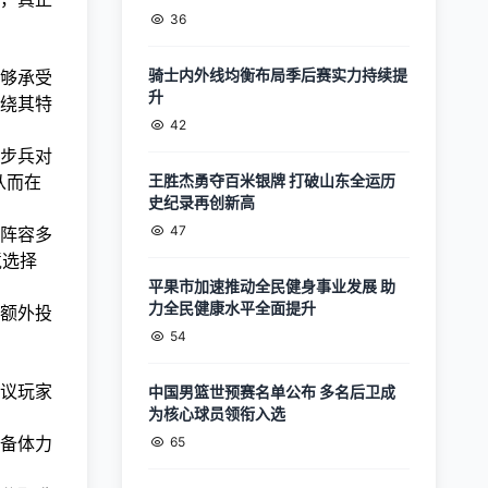
36
骑士内外线均衡布局季后赛实力持续提
够承受
升
绕其特
42
步兵对
从而在
王胜杰勇夺百米银牌 打破山东全运历
史纪录再创新高
47
阵容多
境选择
平果市加速推动全民健身事业发展 助
力全民健康水平全面提升
额外投
54
议玩家
中国男篮世预赛名单公布 多名后卫成
为核心球员领衔入选
备体力
65