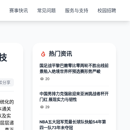
赛事快讯
常见问题
服务与支持
校园招聘
热门资讯
技
国足战平黎巴嫩零比零两轮不胜出线前
景陷入绝境世界杯预选赛形势严峻
20
分享
中国男排力克强敌迎来亚洲挑战者杯开
门红 展现实力与韧性
统化的
29
本通关
以及实
NBA五大冠军荒最长球队快船54年第
层层递
四一队73年未夺冠
，真正