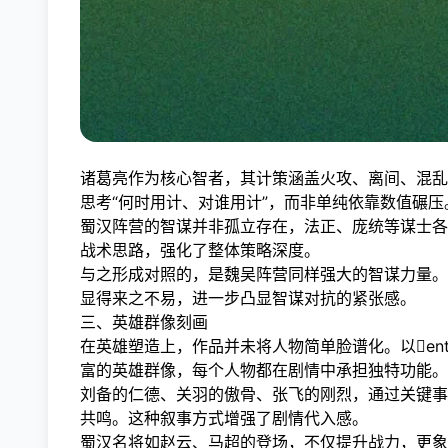
诸葛亮作为核心智者，其计策涵盖火攻、离间、混乱
思考“何时用计、对谁用计”，而非单纯依靠数值碾压
蜀汉阵营的智谋并非孤立存在，法正、庞统等谋士各
战术思路，强化了整体策略深度。
与之形成对照的，是魏吴阵营同样强大的智谋力量。
显得来之不易，进一步凸显智谋对抗的紧张感。
三、英雄群像刻画
在英雄塑造上，作品并未将人物简单脸谱化。以entity
富的英雄群像，每个人物都在剧情中承担独特功能。
刘备的仁德、关羽的傲骨、张飞的刚烈，通过关键事
共鸣。这种叙事方式增强了剧情代入感。
蜀汉名将如赵云、马超的登场，不仅提升战力，更象