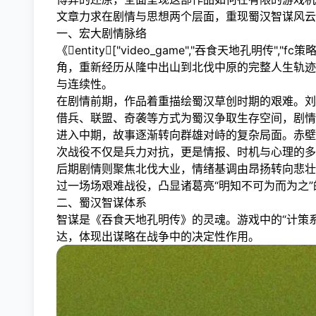
文章力求在剧情与思想两个层面，重现蜀汉智谋风云
一、宏大剧情脉络
《entity["video_game","吞食天地孔明
角，重新经历从隆中出山到北伐中原的完整人生轨迹
与连续性。
在剧情前期，作品着重描绘蜀汉草创时期的艰难。刘
借兵、联盟、奇袭等方式为蜀汉争取生存空间，剧情
进入中期，故事逐渐转向群雄对峙的复杂局面。赤壁
次战役不仅是兵力对抗，更是情报、时机与心理的多
后期剧情则聚焦北伐大业，情绪基调由昂扬转向悲壮
过一场场艰难战役，凸显诸葛亮“明知不可为而为之”
二、蜀汉智谋体系
智谋是《吞食天地孔明传》的灵魂。游戏中的“计策
达，体现出谋略在战争中的决定性作用。