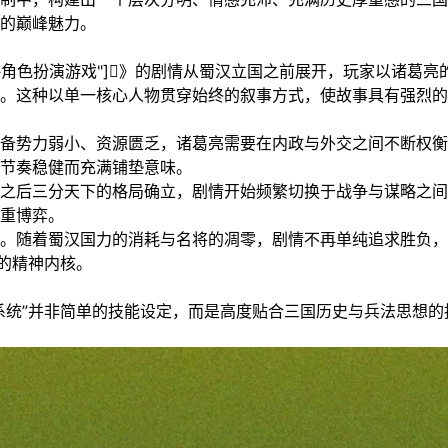
的巅峰魅力。
传","fc策略角色扮演游戏"]》的剧情从蜀汉立国之前展开，玩家以诸葛亮
。这种以单一核心人物贯穿始终的叙事方式，使故事具有强烈的
备势力弱小、资源匮乏，诸葛亮需要在内政与外交之间不断权衡
节奏稳健而充满铺垫意味。
之后三分天下的格局确立，剧情开始频繁切换于战争与谋略之间
重博弈。
。随着蜀汉国力的消耗与名将的凋零，剧情不再单纯追求胜负，
的精神内核。
系统”并非简单的技能设定，而是高度贴合三国历史与兵法思想的