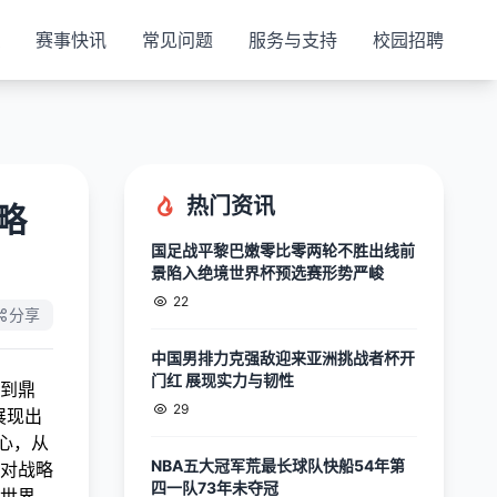
赛事快讯
常见问题
服务与支持
校园招聘
热门资讯
略
国足战平黎巴嫩零比零两轮不胜出线前
景陷入绝境世界杯预选赛形势严峻
22
分享
中国男排力克强敌迎来亚洲挑战者杯开
门红 展现实力与韧性
到鼎
29
展现出
心，从
NBA五大冠军荒最长球队快船54年第
对战略
四一队73年未夺冠
世界。