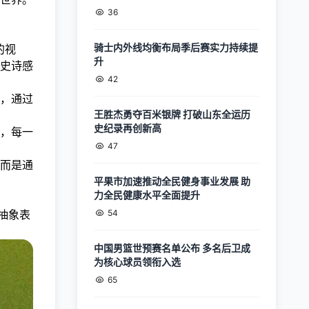
36
骑士内外线均衡布局季后赛实力持续提
的视
升
史诗感
42
，通过
王胜杰勇夺百米银牌 打破山东全运历
史纪录再创新高
，每一
47
而是通
平果市加速推动全民健身事业发展 助
力全民健康水平全面提升
抽象表
54
中国男篮世预赛名单公布 多名后卫成
为核心球员领衔入选
65