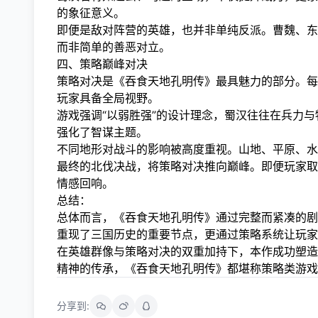
的象征意义。
即便是敌对阵营的英雄，也并非单纯反派。曹魏、东
而非简单的善恶对立。
四、策略巅峰对决
策略对决是《吞食天地孔明传》最具魅力的部分。每
玩家具备全局视野。
游戏强调“以弱胜强”的设计理念，蜀汉往往在兵力
强化了智谋主题。
不同地形对战斗的影响被高度重视。山地、平原、水
最终的北伐决战，将策略对决推向巅峰。即便玩家取
情感回响。
总结：
总体而言，《吞食天地孔明传》通过完整而紧凑的剧
重现了三国历史的重要节点，更通过策略系统让玩家
在英雄群像与策略对决的双重加持下，本作成功塑造
精神的传承，《吞食天地孔明传》都堪称策略类游戏
分享到: