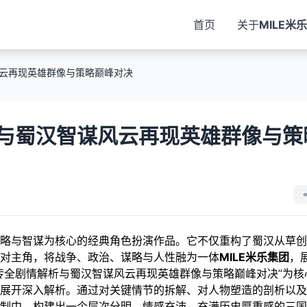
首页
关于
MILE米乐
云再现英雄群像与策略巅峰对决
与蜀汉智谋风云再现英雄群像与策
略与智谋为核心的经典角色扮演作品。它不仅重构了蜀汉从草创
绝对主角，将战争、政治、谋略与人性融为一体
MILE米乐集团
，
传全剧情解析与蜀汉智谋风云再现英雄群像与策略巅峰对决”为核
展开深入解析。通过对关键情节的拆解、对人物塑造的剖析以及
制中，构建出一个层次分明、情感充沛、充满历史厚重感的三国