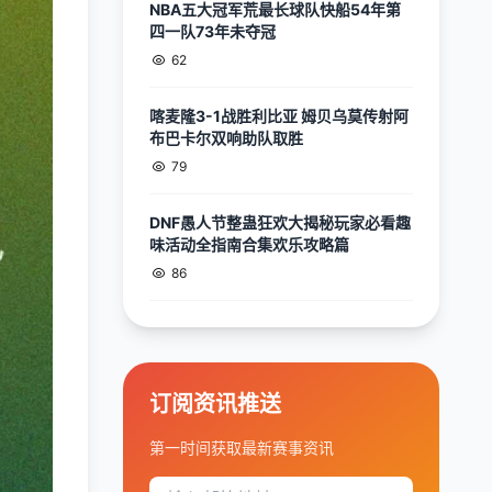
NBA五大冠军荒最长球队快船54年第
四一队73年未夺冠
62
喀麦隆3-1战胜利比亚 姆贝乌莫传射阿
布巴卡尔双响助队取胜
79
DNF愚人节整蛊狂欢大揭秘玩家必看趣
味活动全指南合集欢乐攻略篇
86
订阅资讯推送
第一时间获取最新赛事资讯